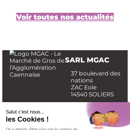
Voir toutes nos actualités
SARL MGAC
37 boulevard des
nations
ZAC Eole
14540 SOLIERS
02 31 52 19 70
cnicollet@mgac.
fr